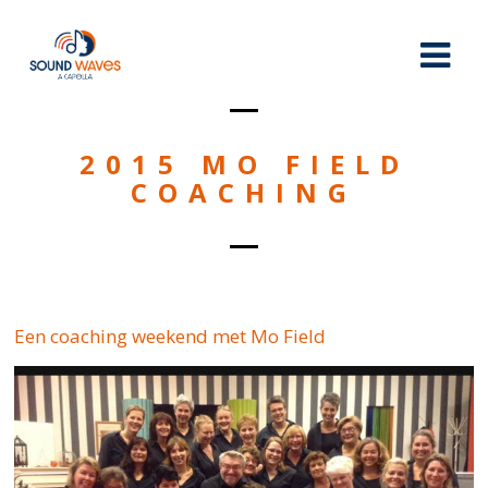
2015 MO FIELD
COACHING
Een coaching weekend met Mo Field