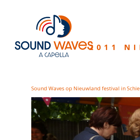
2011 N
Sound Waves op Nieuwland festival in Schi